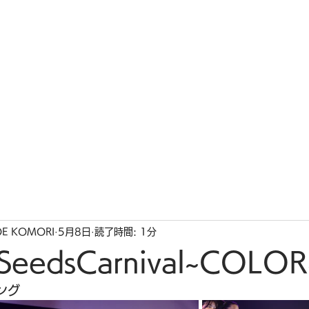
ホーム
私たちの想い
インス
OE KOMORI
5月8日
読了時間: 1分
SeedsCarnival~COLO
ング