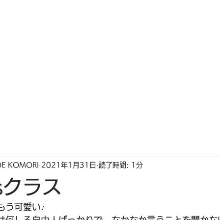
ホーム
私たちの想い
インス
OE KOMORI
2021年1月31日
読了時間: 1分
'sクラス
もう可愛い♪