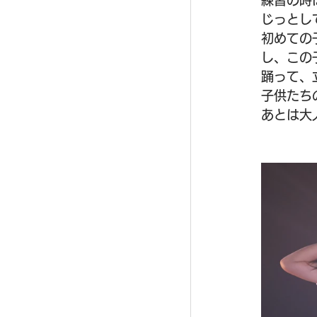
練習の時
じっとし
初めての
し、この
踊って、
子供たち
あとは大