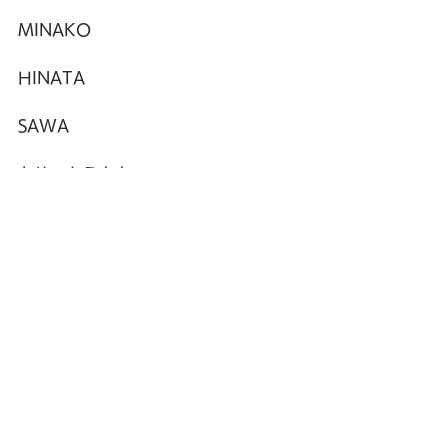
MINAKO
HINATA
SAWA
おめでとう！！
入賞しなかったチームも、今回挑戦し
ただけでも素晴らしいし、これで終わ