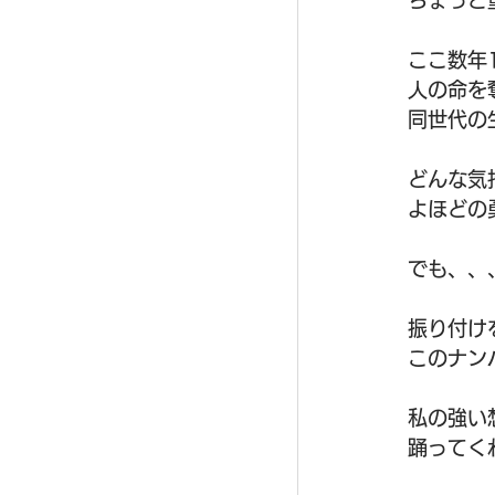
ちょっと
ここ数年
人の命を
同世代の
どんな気
よほどの
でも、、
振り付け
このナン
私の強い
踊ってく