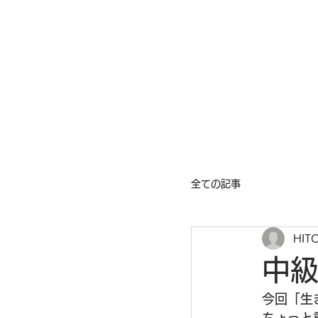
Mix Seeds DANCE
全ての記事
HIT
中級
今回「生